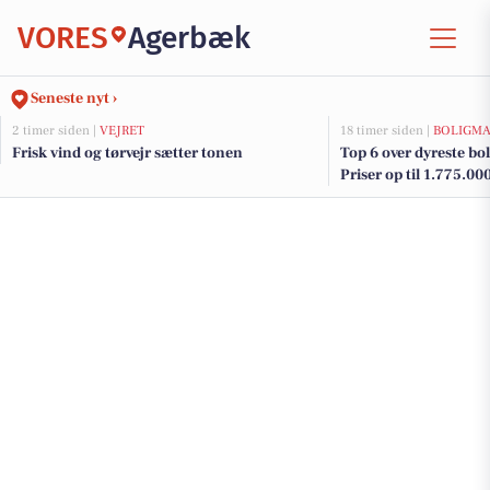
VORES
Agerbæk
Seneste nyt ›
2 timer siden |
VEJRET
18 timer siden |
BOLIGM
Frisk vind og tørvejr sætter tonen
Top 6 over dyreste bol
Priser op til 1.775.00