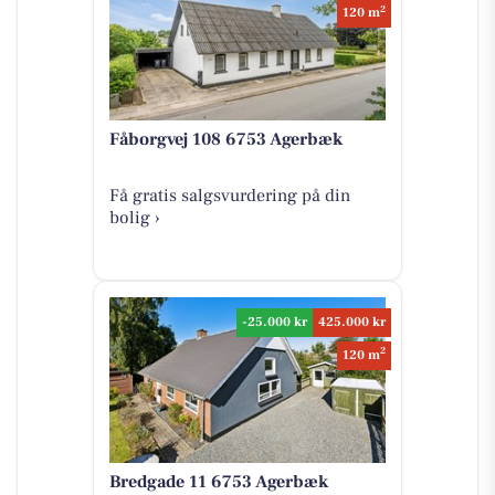
2
120 m
Fåborgvej 108 6753 Agerbæk
Få gratis salgsvurdering på din
bolig ›
-25.000 kr
425.000 kr
2
120 m
Bredgade 11 6753 Agerbæk