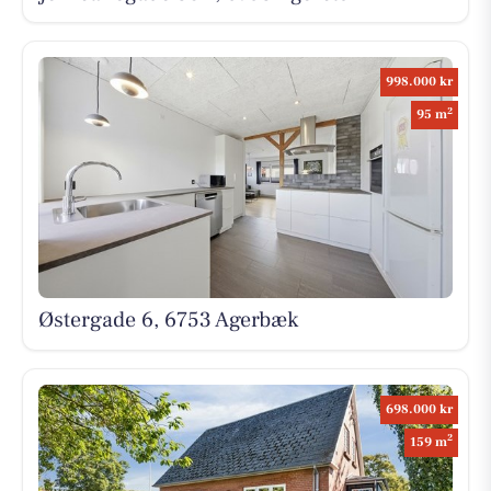
998.000 kr
2
95 m
Østergade 6, 6753 Agerbæk
698.000 kr
2
159 m