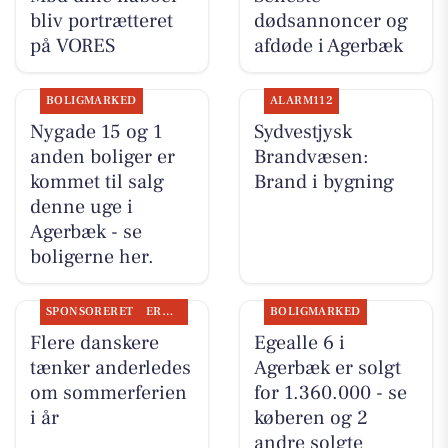
bliv portrætteret
dødsannoncer og
på VORES
afdøde i Agerbæk
BOLIGMARKED
ALARM112
Nygade 15 og 1
Sydvestjysk
anden boliger er
Brandvæsen:
kommet til salg
Brand i bygning
denne uge i
Agerbæk - se
boligerne her.
SPONSORERET
ERHVERV
BOLIGMARKED
Flere danskere
Egealle 6 i
tænker anderledes
Agerbæk er solgt
om sommerferien
for 1.360.000 - se
i år
køberen og 2
andre solgte