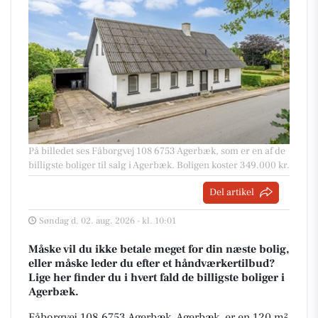
På billedet ses Fåborgvej 108 6753 Agerbæk, som er en af de
billigste boliger til salg i Agerbæk. Boligen koster 349.000 kr.
Del artikel
Søndag d. 02. aug. 2026 - kl. 10:01
Måske vil du ikke betale meget for din næste bolig,
eller måske leder du efter et håndværkertilbud?
Lige her finder du i hvert fald de billigste boliger i
Agerbæk.
Fåborgvej 108 6753 Agerbæk, Agerbæk, er en 120 m²