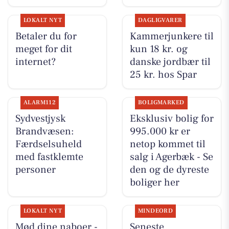
LOKALT NYT
DAGLIGVARER
Betaler du for
Kammerjunkere til
meget for dit
kun 18 kr. og
internet?
danske jordbær til
25 kr. hos Spar
ALARM112
BOLIGMARKED
Sydvestjysk
Eksklusiv bolig for
Brandvæsen:
995.000 kr er
Færdselsuheld
netop kommet til
med fastklemte
salg i Agerbæk - Se
personer
den og de dyreste
boliger her
LOKALT NYT
MINDEORD
Mød dine naboer -
Seneste