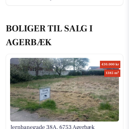
BOLIGER TIL SALG I
AGERBÆK
430.000 kr
2
1385 m
Jernbanegade 38A, 6753 Agerbæk