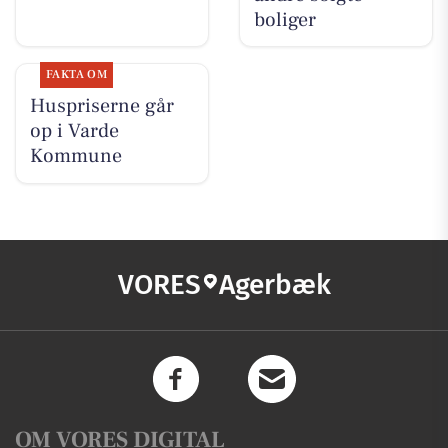
boliger
FAKTA OM
Huspriserne går
op i Varde
Kommune
VORES
Agerbæk
OM VORES DIGITAL