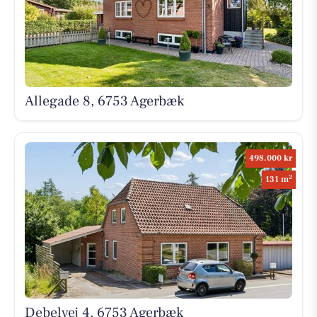
Allegade 8, 6753 Agerbæk
498.000 kr
2
131 m
Debelvej 4, 6753 Agerbæk