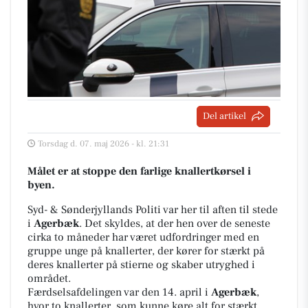
Del artikel
Torsdag d. 07. maj 2026 - kl. 21:31
Målet er at stoppe den farlige knallertkørsel i
byen.
Syd- & Sønderjyllands Politi var her til aften til stede
i
Agerbæk
. Det skyldes, at der hen over de seneste
cirka to måneder har været udfordringer med en
gruppe unge på knallerter, der kører for stærkt på
deres knallerter på stierne og skaber utryghed i
området.
Færdselsafdelingen var den 14. april i
Agerbæk
,
hvor to knallerter, som kunne køre alt for stærkt,