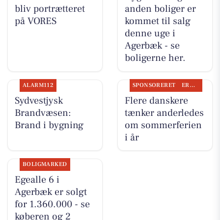
bliv portrætteret
anden boliger er
på VORES
kommet til salg
denne uge i
Agerbæk - se
boligerne her.
ALARM112
SPONSORERET
ERHVERV
Sydvestjysk
Flere danskere
Brandvæsen:
tænker anderledes
Brand i bygning
om sommerferien
i år
BOLIGMARKED
Egealle 6 i
Agerbæk er solgt
for 1.360.000 - se
køberen og 2