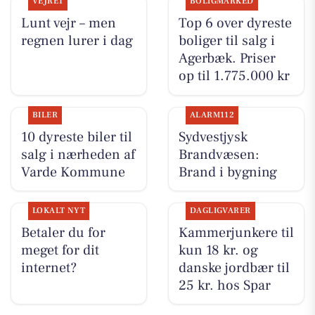
VEJRET
BOLIGMARKED
Lunt vejr – men
Top 6 over dyreste
regnen lurer i dag
boliger til salg i
Agerbæk. Priser
op til 1.775.000 kr
BILER
ALARM112
10 dyreste biler til
Sydvestjysk
salg i nærheden af
Brandvæsen:
Varde Kommune
Brand i bygning
LOKALT NYT
DAGLIGVARER
Betaler du for
Kammerjunkere til
meget for dit
kun 18 kr. og
internet?
danske jordbær til
25 kr. hos Spar