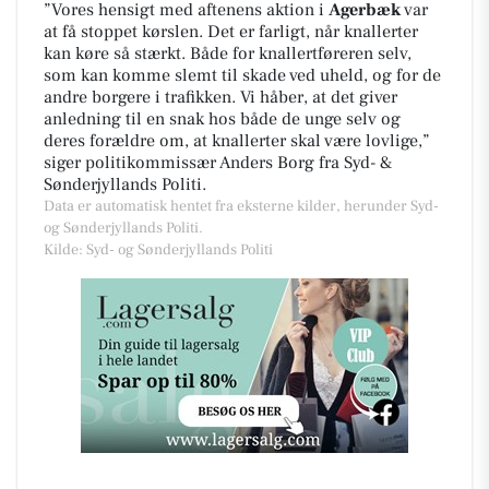
”Vores hensigt med aftenens aktion i
Agerbæk
var
at få stoppet kørslen. Det er farligt, når knallerter
kan køre så stærkt. Både for knallertføreren selv,
som kan komme slemt til skade ved uheld, og for de
andre borgere i trafikken. Vi håber, at det giver
anledning til en snak hos både de unge selv og
deres forældre om, at knallerter skal være lovlige,”
siger politikommissær Anders Borg fra Syd- &
Sønderjyllands Politi.
Data er automatisk hentet fra eksterne kilder, herunder Syd-
og Sønderjyllands Politi.
Kilde: Syd- og Sønderjyllands Politi