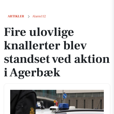
Fire ulovlige knallerter blev standset ved aktion i Agerbæk
ARTIKLER
Alarm112
Fire ulovlige
knallerter blev
standset ved aktion
i Agerbæk