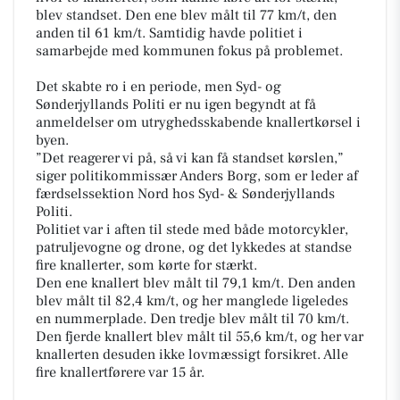
blev standset. Den ene blev målt til 77 km/t, den
anden til 61 km/t. Samtidig havde politiet i
samarbejde med kommunen fokus på problemet.
Det skabte ro i en periode, men Syd- og
Sønderjyllands Politi er nu igen begyndt at få
anmeldelser om utryghedsskabende knallertkørsel i
byen.
”Det reagerer vi på, så vi kan få standset kørslen,”
siger politikommissær Anders Borg, som er leder af
færdselssektion Nord hos Syd- & Sønderjyllands
Politi.
Politiet var i aften til stede med både motorcykler,
patruljevogne og drone, og det lykkedes at standse
fire knallerter, som kørte for stærkt.
Den ene knallert blev målt til 79,1 km/t. Den anden
blev målt til 82,4 km/t, og her manglede ligeledes
en nummerplade. Den tredje blev målt til 70 km/t.
Den fjerde knallert blev målt til 55,6 km/t, og her var
knallerten desuden ikke lovmæssigt forsikret. Alle
fire knallertførere var 15 år.