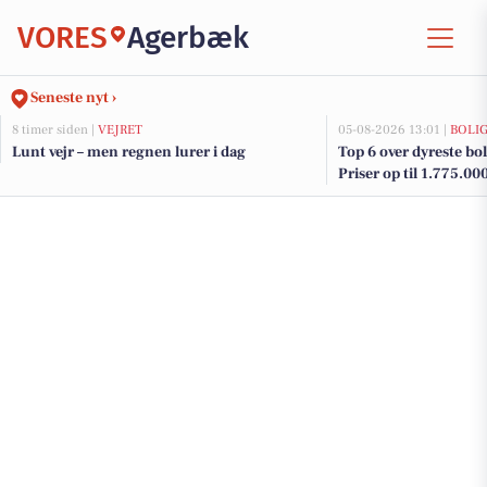
VORES
Agerbæk
Seneste nyt ›
8 timer siden |
VEJRET
05-08-2026 13:01 |
BOLI
Lunt vejr – men regnen lurer i dag
Top 6 over dyreste bol
Priser op til 1.775.00