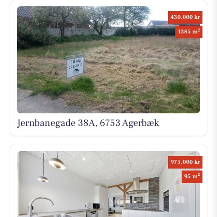
430.000 kr
2
1385 m
Jernbanegade 38A, 6753 Agerbæk
975.000 kr
2
95 m