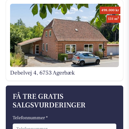
498.000 kr
2
131 m
Debelvej 4, 6753 Agerbæk
FÅ TRE GRATIS
SALGSVURDERINGER
Telefonnummer *