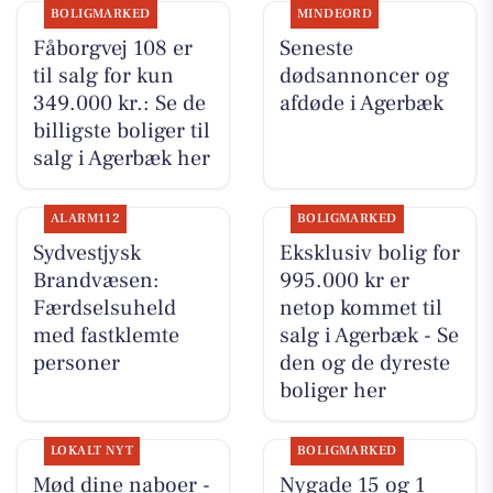
BOLIGMARKED
MINDEORD
Fåborgvej 108 er
Seneste
til salg for kun
dødsannoncer og
349.000 kr.: Se de
afdøde i Agerbæk
billigste boliger til
salg i Agerbæk her
ALARM112
BOLIGMARKED
Sydvestjysk
Eksklusiv bolig for
Brandvæsen:
995.000 kr er
Færdselsuheld
netop kommet til
med fastklemte
salg i Agerbæk - Se
personer
den og de dyreste
boliger her
LOKALT NYT
BOLIGMARKED
Mød dine naboer -
Nygade 15 og 1