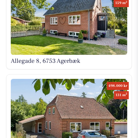
2
159 m
Allegade 8, 6753 Agerbæk
498.000 kr
2
131 m