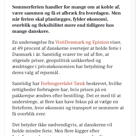
Sommerferien handler for mange om at koble af,
være sammen og få et afbræk fra hverdagen. Men
når ferien skal planlægges, fylder økonomi,
overblik og fleksibilitet mere end tidligere hos
mange danskere.
En undersøgelse fra
VisitDenmark og Epinion
viser,
at 49 procent af danskerne overvejer at holde ferie i
Danmark i år. Samtidig svarer tre ud af fire, at
stigende priser, geopolitisk usikkerhed og
ændringer i privatøkonomien har betydning for
deres valg af rejsemål.
Samtidig har
Forbrugerrådet Tænk
beskrevet, hvilke
rettigheder forbrugere har, hvis prisen på en
pakkerejse ændres efter bestilling. Det er med til at
understrege, at flere kan have fokus på at vælge en
ferieform, hvor økonomi og transport er nemmere at
få overblik over.
Det betyder ikke nødvendigvis, at danskerne vil
holde mindre ferie. Men flere kigger efter