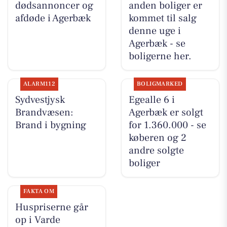
dødsannoncer og
anden boliger er
afdøde i Agerbæk
kommet til salg
denne uge i
Agerbæk - se
boligerne her.
ALARM112
BOLIGMARKED
Sydvestjysk
Egealle 6 i
Brandvæsen:
Agerbæk er solgt
Brand i bygning
for 1.360.000 - se
køberen og 2
andre solgte
boliger
FAKTA OM
Huspriserne går
op i Varde