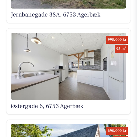
Jernbanegade 38A, 6753 Agerbæk
998.000 kr
2
95 m
Østergade 6, 6753 Agerbæk
698.000 kr