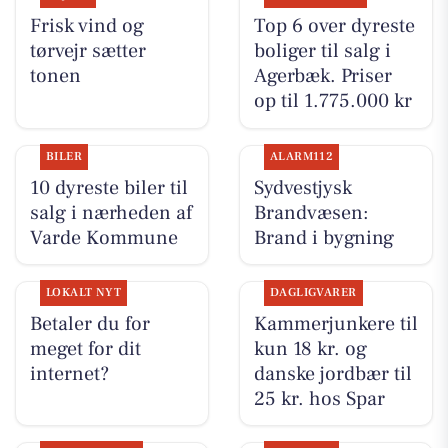
Frisk vind og
Top 6 over dyreste
tørvejr sætter
boliger til salg i
tonen
Agerbæk. Priser
op til 1.775.000 kr
BILER
ALARM112
10 dyreste biler til
Sydvestjysk
salg i nærheden af
Brandvæsen:
Varde Kommune
Brand i bygning
LOKALT NYT
DAGLIGVARER
Betaler du for
Kammerjunkere til
meget for dit
kun 18 kr. og
internet?
danske jordbær til
25 kr. hos Spar