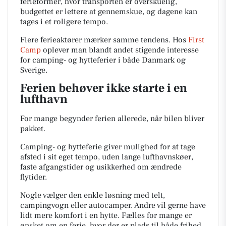
ferieformer, hvor transporten er overskuelig,
budgettet er lettere at gennemskue, og dagene kan
tages i et roligere tempo.
Flere ferieaktører mærker samme tendens. Hos
First
Camp
oplever man blandt andet stigende interesse
for camping- og hytteferier i både Danmark og
Sverige.
Ferien behøver ikke starte i en
lufthavn
For mange begynder ferien allerede, når bilen bliver
pakket.
Camping- og hytteferie giver mulighed for at tage
afsted i sit eget tempo, uden lange lufthavnskøer,
faste afgangstider og usikkerhed om ændrede
flytider.
Nogle vælger den enkle løsning med telt,
campingvogn eller autocamper. Andre vil gerne have
lidt mere komfort i en hytte. Fælles for mange er
ønsket om en ferie, hvor der er plads til både frihed,