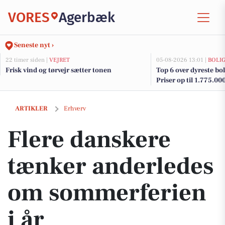
VORES
Agerbæk
Seneste nyt ›
22 timer siden |
VEJRET
05-08-2026 13:01 |
BOLI
Frisk vind og tørvejr sætter tonen
Top 6 over dyreste bol
Priser op til 1.775.00
Flere danskere tænker anderledes om sommerferien i år
ARTIKLER
Erhverv
Flere danskere
tænker anderledes
om sommerferien
i år