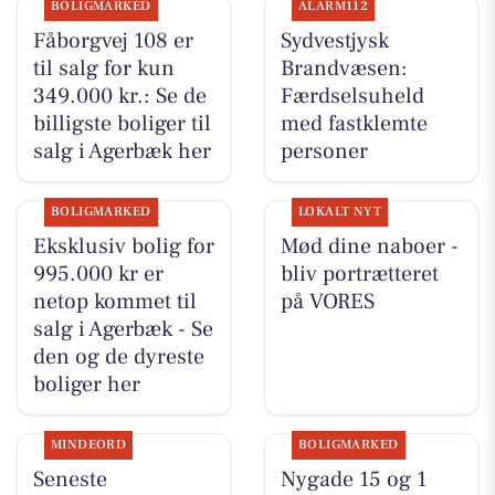
BOLIGMARKED
ALARM112
Fåborgvej 108 er
Sydvestjysk
til salg for kun
Brandvæsen:
349.000 kr.: Se de
Færdselsuheld
billigste boliger til
med fastklemte
salg i Agerbæk her
personer
BOLIGMARKED
LOKALT NYT
Eksklusiv bolig for
Mød dine naboer -
995.000 kr er
bliv portrætteret
netop kommet til
på VORES
salg i Agerbæk - Se
den og de dyreste
boliger her
MINDEORD
BOLIGMARKED
Seneste
Nygade 15 og 1