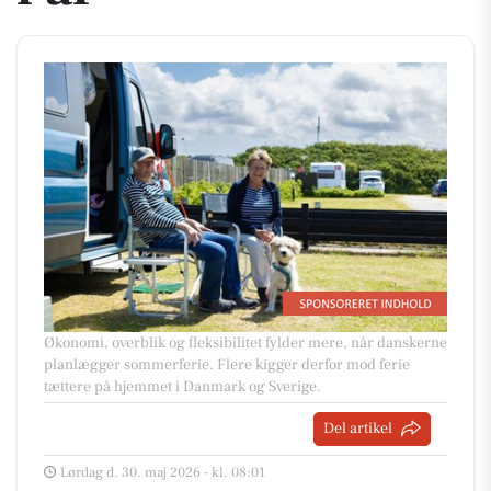
Økonomi, overblik og fleksibilitet fylder mere, når danskerne
planlægger sommerferie. Flere kigger derfor mod ferie
tættere på hjemmet i Danmark og Sverige.
Del artikel
Lørdag d. 30. maj 2026 - kl. 08:01