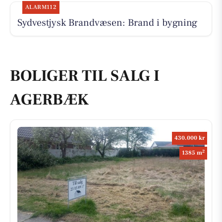
ALARM112
Sydvestjysk Brandvæsen: Brand i bygning
BOLIGER TIL SALG I
AGERBÆK
430.000 kr
2
1385 m