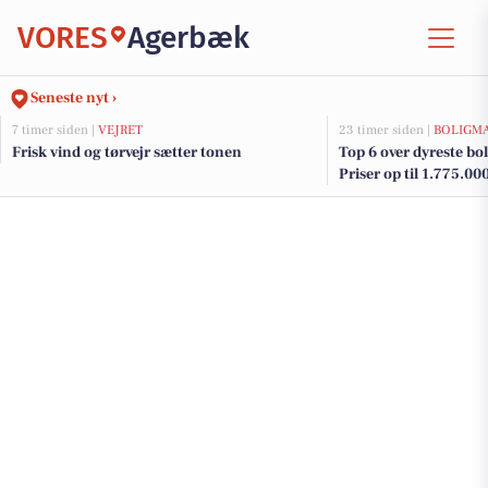
VORES
Agerbæk
Seneste nyt ›
7 timer siden |
VEJRET
23 timer siden |
BOLIGM
Frisk vind og tørvejr sætter tonen
Top 6 over dyreste bol
Priser op til 1.775.00