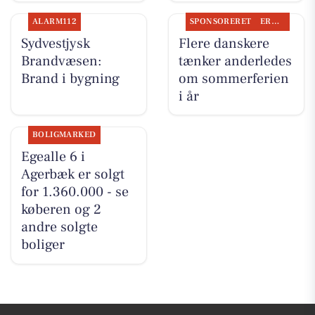
ALARM112
SPONSORERET
ERHVERV
Sydvestjysk
Flere danskere
Brandvæsen:
tænker anderledes
Brand i bygning
om sommerferien
i år
BOLIGMARKED
Egealle 6 i
Agerbæk er solgt
for 1.360.000 - se
køberen og 2
andre solgte
boliger