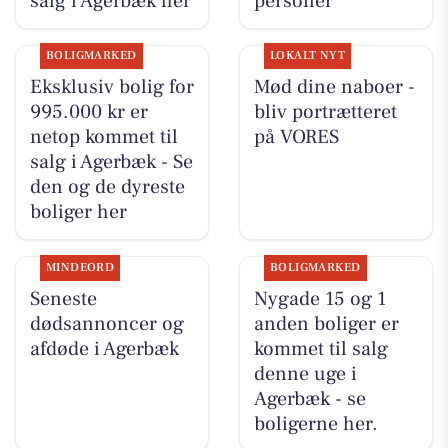
salg i Agerbæk her
personer
BOLIGMARKED
LOKALT NYT
Eksklusiv bolig for
Mød dine naboer -
995.000 kr er
bliv portrætteret
netop kommet til
på VORES
salg i Agerbæk - Se
den og de dyreste
boliger her
MINDEORD
BOLIGMARKED
Seneste
Nygade 15 og 1
dødsannoncer og
anden boliger er
afdøde i Agerbæk
kommet til salg
denne uge i
Agerbæk - se
boligerne her.