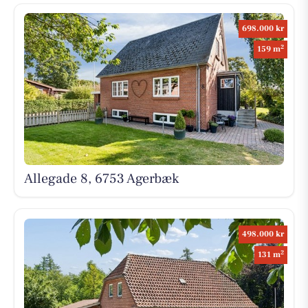
698.000 kr
2
159 m
Allegade 8, 6753 Agerbæk
498.000 kr
2
131 m