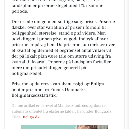
landsplan er priserne steget med 1% i samme
periode.
Der er tale om gennemsnitlige salgspriser. Priserne
dækker over stor variation af priser i forhold til
beliggenhed, størrelse, stand og så videre. Men
udviklingen i prisen givet et godt indtryk af hvor
priserne er på vej hen. Da priserne kun dækker over
et kvartal og dermed et begrænset antal villaer vil
der på lokalt plan være tale om større udsving fra
kvartal til kvartal. Priserne på landsplan fortæller
mere om prisudviklingen generelt på
boligmarkedet.
Priserne opdateres kvartalsmæssigt og Boliga
henter priserne fra Finans Danmarks
Boligmarkedsstatistik.
Denne artikel er skrevet af Mattias Sundroos og data er
automatisk hentet fra eksterne kilder, herunder Boliga.dk.
Kilde:
Boliga.dk