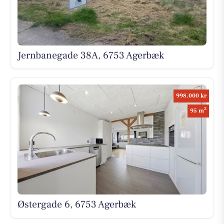
Jernbanegade 38A, 6753 Agerbæk
998.000 kr
2
95 m
Østergade 6, 6753 Agerbæk