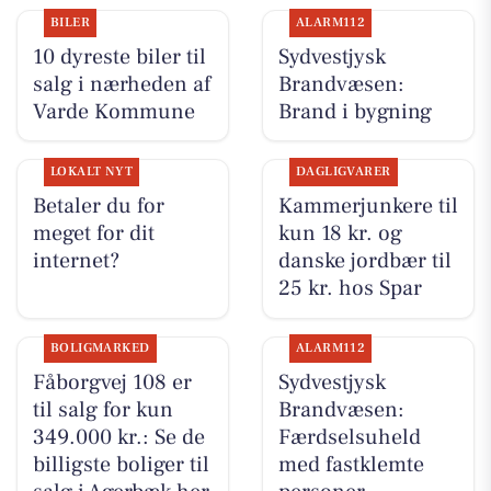
BILER
ALARM112
10 dyreste biler til
Sydvestjysk
salg i nærheden af
Brandvæsen:
Varde Kommune
Brand i bygning
LOKALT NYT
DAGLIGVARER
Betaler du for
Kammerjunkere til
meget for dit
kun 18 kr. og
internet?
danske jordbær til
25 kr. hos Spar
BOLIGMARKED
ALARM112
Fåborgvej 108 er
Sydvestjysk
til salg for kun
Brandvæsen:
349.000 kr.: Se de
Færdselsuheld
billigste boliger til
med fastklemte