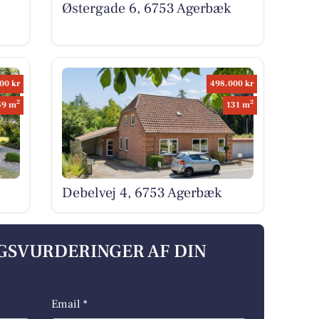
Østergade 6, 6753 Agerbæk
00 kr
498.000 kr
2
2
59 m
131 m
Debelvej 4, 6753 Agerbæk
LGSVURDERINGER AF DIN
Email *