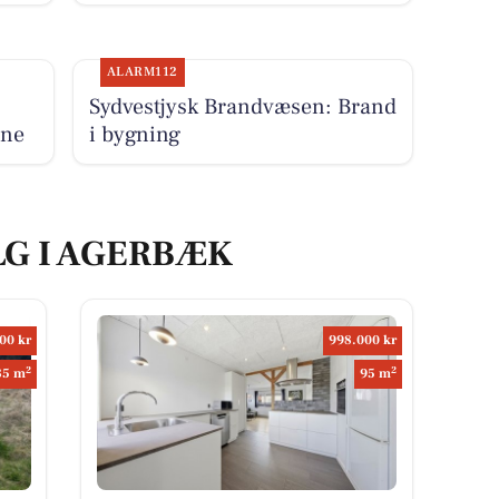
ALARM112
Sydvestjysk Brandvæsen: Brand
une
i bygning
LG I AGERBÆK
00 kr
998.000 kr
2
2
85 m
95 m