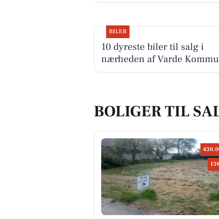
BILER
10 dyreste biler til salg i
nærheden af Varde Komm
BOLIGER TIL SA
430.0
13