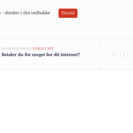
 -
direkte i din indbakke
Tilmeld
03-08-2026 06:02 |
LOKALT NYT
02-08-2026 16:0
‹
›
Betaler du for meget for dit internet?
Kammerjunke
jordbær til 2