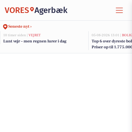
VORES
Agerbæk
Seneste nyt ›
10 timer siden |
VEJRET
05-08-2026 13:01 |
BOLI
Lunt vejr – men regnen lurer i dag
Top 6 over dyreste bol
Priser op til 1.775.00