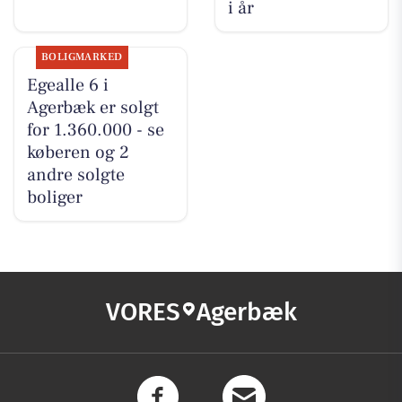
i år
BOLIGMARKED
Egealle 6 i
Agerbæk er solgt
for 1.360.000 - se
køberen og 2
andre solgte
boliger
VORES
Agerbæk