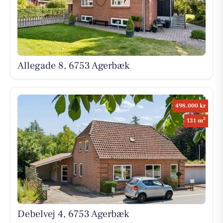
Allegade 8, 6753 Agerbæk
498.000 kr
2
131 m
Debelvej 4, 6753 Agerbæk