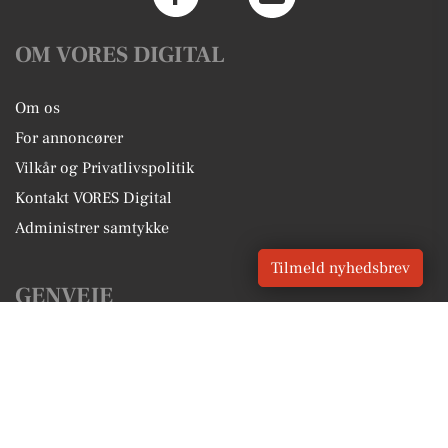
OM VORES DIGITAL
Om os
For annoncører
Vilkår og Privatlivspolitik
Kontakt VORES Digital
Administrer samtykke
Tilmeld nyhedsbrev
GENVEJE
Seneste nyt fra Agerbæk
Vores lokale erhverv
Kalenderen for Agerbæk
Fakta om Agerbæk