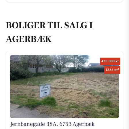
BOLIGER TIL SALG I
AGERBÆK
430.000 kr
2
1385 m
Jernbanegade 38A, 6753 Agerbæk