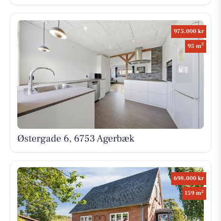
975.000 kr
2
95 m
Østergade 6, 6753 Agerbæk
698.000 kr
2
159 m