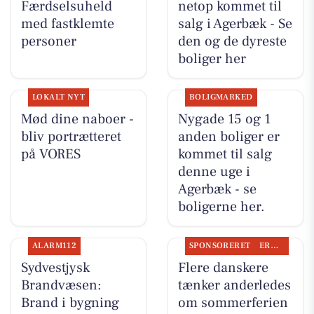
Færdselsuheld
netop kommet til
med fastklemte
salg i Agerbæk - Se
personer
den og de dyreste
boliger her
LOKALT NYT
BOLIGMARKED
Mød dine naboer -
Nygade 15 og 1
bliv portrætteret
anden boliger er
på VORES
kommet til salg
denne uge i
Agerbæk - se
boligerne her.
ALARM112
SPONSORERET
ERHVERV
Sydvestjysk
Flere danskere
Brandvæsen:
tænker anderledes
Brand i bygning
om sommerferien