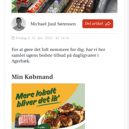
Michael Juul Sørensen
Del artikel
Fredag d. 31. dec. 2021 - kl. 14:01
For at gøre det lidt nemmere for dig, har vi her
samlet ugens bedste tilbud på dagligvarer i
Agerbæk
.
Min Købmand