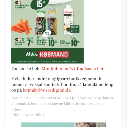
Du kan se hele
Min Købmand’s tilbudsavis her
Hvis du har andre dagligvarebutikker, som du
mener at vi skal samle tilbud fra, så kontakt endelig
os på
kontakt@voresdigital.dk
Denne artikel er skrevet af Michael Juul Sørensen og data er
automatisk hentet fra eksterne kilder, herunder Lokale
tilbud.
Kilde: Lokale tilbud