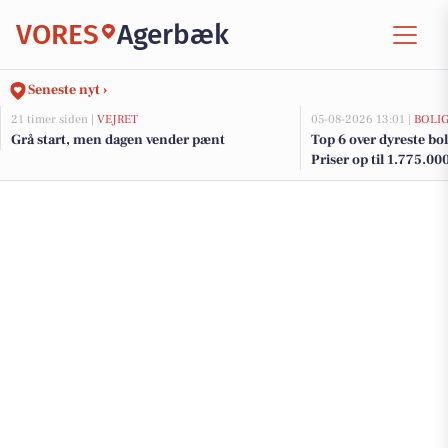
VORES
Agerbæk
Seneste nyt ›
21 timer siden |
VEJRET
05-08-2026 13:01 |
BOLI
Grå start, men dagen vender pænt
Top 6 over dyreste bol
Priser op til 1.775.00