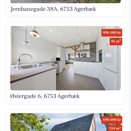
Jernbanegade 38A, 6753 Agerbæk
998.000 kr
2
95 m
Østergade 6, 6753 Agerbæk
698.000 kr
2
159 m