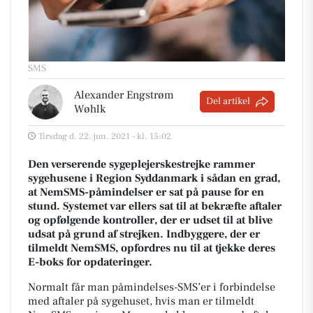
SMS
Alexander Engstrøm
Del artikel
Wøhlk
Tirsdag d. 22. jun. 2021 - kl. 15:02
Den verserende sygeplejerskestrejke rammer
sygehusene i Region Syddanmark i sådan en grad,
at NemSMS-påmindelser er sat på pause for en
stund. Systemet var ellers sat til at bekræfte aftaler
og opfølgende kontroller, der er udset til at blive
udsat på grund af strejken. Indbyggere, der er
tilmeldt NemSMS, opfordres nu til at tjekke deres
E-boks for opdateringer.
Normalt får man påmindelses-SMS’er i forbindelse
med aftaler på sygehuset, hvis man er tilmeldt