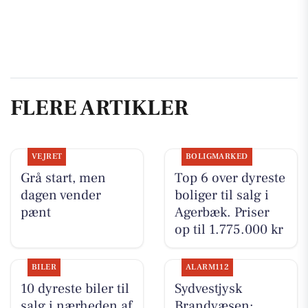
FLERE ARTIKLER
VEJRET
BOLIGMARKED
Grå start, men
Top 6 over dyreste
dagen vender
boliger til salg i
pænt
Agerbæk. Priser
op til 1.775.000 kr
BILER
ALARM112
10 dyreste biler til
Sydvestjysk
salg i nærheden af
Brandvæsen: