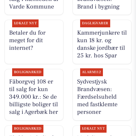
Varde Kommune
Brand i bygning
LOKALT NYT
DAGLIGVARER
Betaler du for
Kammerjunkere til
meget for dit
kun 18 kr. og
internet?
danske jordbær til
25 kr. hos Spar
BOLIGMARKED
ALARM112
Fåborgvej 108 er
Sydvestjysk
til salg for kun
Brandvæsen:
349.000 kr.: Se de
Færdselsuheld
billigste boliger til
med fastklemte
salg i Agerbæk her
personer
BOLIGMARKED
LOKALT NYT