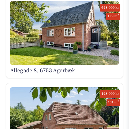
698.000 kr
2
159 m
Allegade 8, 6753 Agerbæk
498.000 kr
2
131 m