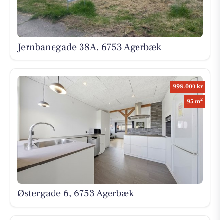
Jernbanegade 38A, 6753 Agerbæk
998.000 kr
2
95 m
Østergade 6, 6753 Agerbæk