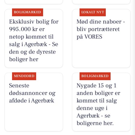
BOLIGMARKED
LOKALT NYT
Eksklusiv bolig for
Mød dine naboer -
995.000 kr er
bliv portrætteret
netop kommet til
på VORES
salg i Agerbæk - Se
den og de dyreste
boliger her
MINDEORD
BOLIGMARKED
Seneste
Nygade 15 og 1
dødsannoncer og
anden boliger er
afdøde i Agerbæk
kommet til salg
denne uge i
Agerbæk - se
boligerne her.