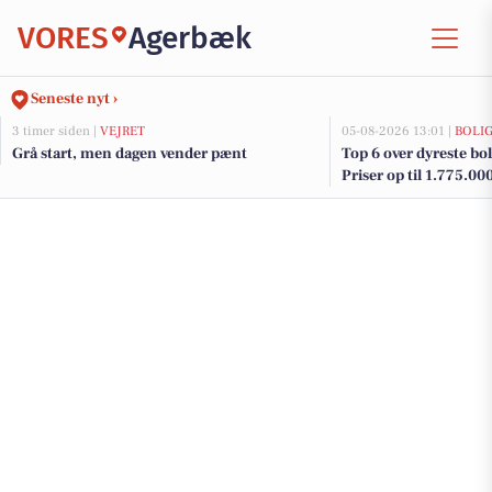
VORES
Agerbæk
Seneste nyt ›
3 timer siden |
VEJRET
05-08-2026 13:01 |
BOLI
Grå start, men dagen vender pænt
Top 6 over dyreste bol
Priser op til 1.775.00