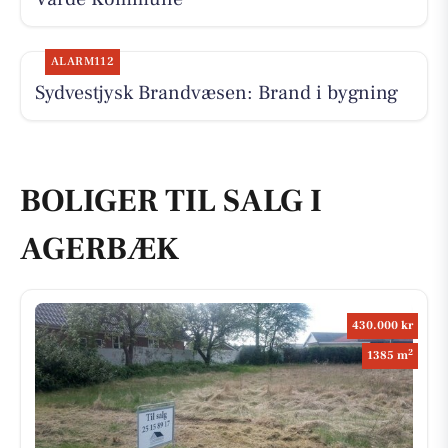
ALARM112
Sydvestjysk Brandvæsen: Brand i bygning
BOLIGER TIL SALG I
AGERBÆK
430.000 kr
2
1385 m