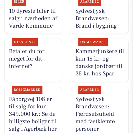
BILER
ALARM112
10 dyreste biler til
Sydvestjysk
salg i nærheden af
Brandvæsen:
Varde Kommune
Brand i bygning
LOKALT NYT
DAGLIGVARER
Betaler du for
Kammerjunkere til
meget for dit
kun 18 kr. og
internet?
danske jordbær til
25 kr. hos Spar
BOLIGMARKED
ALARM112
Fåborgvej 108 er
Sydvestjysk
til salg for kun
Brandvæsen:
349.000 kr.: Se de
Færdselsuheld
billigste boliger til
med fastklemte
salg i Agerbæk her
personer