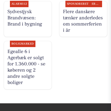
ALARM112
SPONSORERET
ERHVERV
Sydvestjysk
Flere danskere
Brandvæsen:
tænker anderledes
Brand i bygning
om sommerferien
i år
BOLIGMARKED
Egealle 6 i
Agerbæk er solgt
for 1.360.000 - se
køberen og 2
andre solgte
boliger