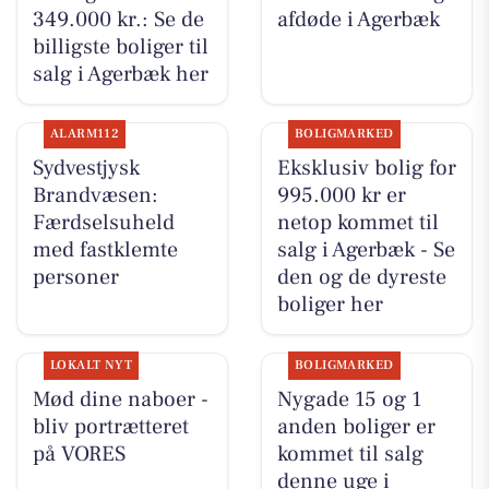
349.000 kr.: Se de
afdøde i Agerbæk
billigste boliger til
salg i Agerbæk her
ALARM112
BOLIGMARKED
Sydvestjysk
Eksklusiv bolig for
Brandvæsen:
995.000 kr er
Færdselsuheld
netop kommet til
med fastklemte
salg i Agerbæk - Se
personer
den og de dyreste
boliger her
LOKALT NYT
BOLIGMARKED
Mød dine naboer -
Nygade 15 og 1
bliv portrætteret
anden boliger er
på VORES
kommet til salg
denne uge i