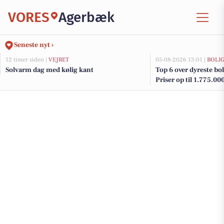
VORES
Agerbæk
Seneste nyt ›
12 timer siden |
VEJRET
05-08-2026 13:01 |
BOLI
Solvarm dag med kølig kant
Top 6 over dyreste bol
Priser op til 1.775.00