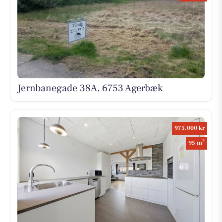
Jernbanegade 38A, 6753 Agerbæk
975.000 kr
2
95 m