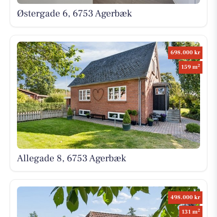
Østergade 6, 6753 Agerbæk
698.000 kr
2
159 m
Allegade 8, 6753 Agerbæk
498.000 kr
2
131 m