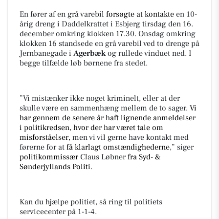
En fører af en grå varebil
forsøgte at kontakte
en 10-
årig dreng i Daddelkrattet i Esbjerg tirsdag den 16.
december omkring klokken 17.30. Onsdag omkring
klokken 16 standsede en grå varebil ved to drenge på
Jernbanegade i
Agerbæk
og rullede vinduet ned. I
begge tilfælde løb børnene fra stedet.
”Vi mistænker ikke noget kriminelt, eller at der
skulle være en sammenhæng mellem de to sager
.
Vi
har gennem de senere år haft lignende anmeldelser
i politikredsen, hvor der har været tale om
misforståelser,
men vi vil gerne have kontakt med
førerne for at
få
klarlagt omstændighederne
,” siger
politikommissær
Claus Løbner
fra Syd- &
Sønderjyllands Politi
.
Kan du hjælpe politiet, så ring til politiets
servicecenter på 1-1-4.