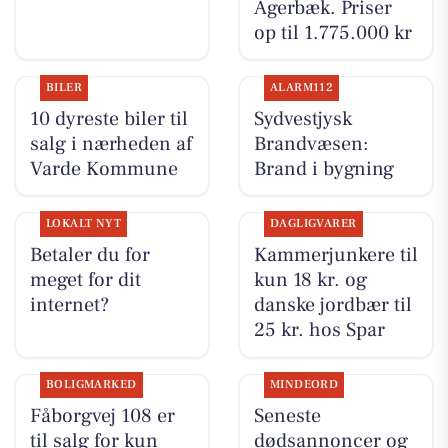
Agerbæk. Priser
op til 1.775.000 kr
BILER
ALARM112
10 dyreste biler til
Sydvestjysk
salg i nærheden af
Brandvæsen:
Varde Kommune
Brand i bygning
LOKALT NYT
DAGLIGVARER
Betaler du for
Kammerjunkere til
meget for dit
kun 18 kr. og
internet?
danske jordbær til
25 kr. hos Spar
BOLIGMARKED
MINDEORD
Fåborgvej 108 er
Seneste
til salg for kun
dødsannoncer og