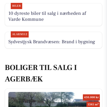
BILER
10 dyreste biler til salg i nærheden af
Varde Kommune
ALARM112
Sydvestjysk Brandvæsen: Brand i bygning
BOLIGER TIL SALG I
AGERBÆK
430.000 kr
2
1385 m