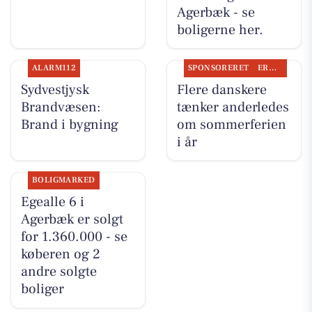
Agerbæk - se
boligerne her.
ALARM112
SPONSORERET
ERHVERV
Sydvestjysk
Flere danskere
Brandvæsen:
tænker anderledes
Brand i bygning
om sommerferien
i år
BOLIGMARKED
Egealle 6 i
Agerbæk er solgt
for 1.360.000 - se
køberen og 2
andre solgte
boliger