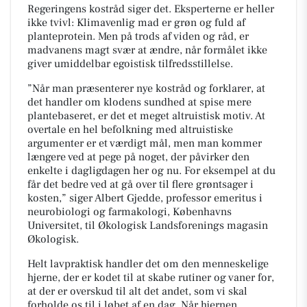
Regeringens kostråd siger det. Eksperterne er heller
ikke tvivl: Klimavenlig mad er grøn og fuld af
planteprotein. Men på trods af viden og råd, er
madvanens magt svær at ændre, når formålet ikke
giver umiddelbar egoistisk tilfredsstillelse.
”Når man præsenterer nye kostråd og forklarer, at
det handler om klodens sundhed at spise mere
plantebaseret, er det et meget altruistisk motiv. At
overtale en hel befolkning med altruistiske
argumenter er et værdigt mål, men man kommer
længere ved at pege på noget, der påvirker den
enkelte i dagligdagen her og nu. For eksempel at du
får det bedre ved at gå over til flere grøntsager i
kosten,”
siger Albert Gjedde, professor emeritus i
neurobiologi og farmakologi, Københavns
Universitet, til Økologisk Landsforenings magasin
Økologisk.
Helt lavpraktisk handler det om den menneskelige
hjerne, der er kodet til at skabe rutiner og vaner for,
at der er overskud til alt det andet, som vi skal
forholde os til i løbet af en dag. Når hjernen