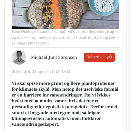
Foto: Økologisk Landsforening
.
Vil du spise flere bælgfrugter
og mere i tråd med de nye kostråd, så tænk først på dig selv -
så følger klimaet med.
Michael Juul Sørensen
Del artikel
Fredag d. 23. apr. 2021 - kl. 18:13
Vi skal spise mere grønt og flere planteproteiner
for klimaets skyld. Men netop det uselviske formål
er en barriere for vaneændringer. For vi lykkes
bedst med at ændre vaner, hvis det har et
personligt eller egoistisk perspektiv. Derfor er det
smart at begynde med egne mål, så følger
klimagevinsten automatisk med, forklarer
vaneændringsekspert.