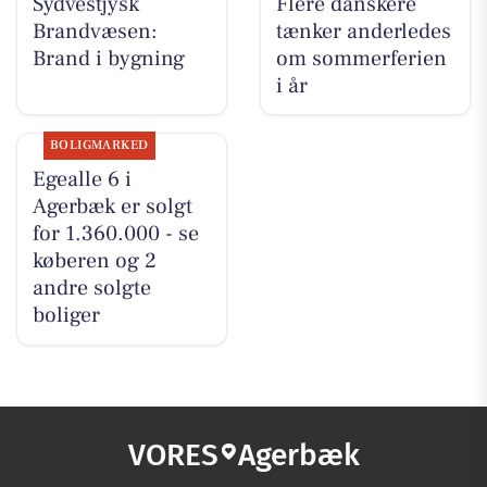
Sydvestjysk
Flere danskere
Brandvæsen:
tænker anderledes
Brand i bygning
om sommerferien
i år
BOLIGMARKED
Egealle 6 i
Agerbæk er solgt
for 1.360.000 - se
køberen og 2
andre solgte
boliger
VORES
Agerbæk