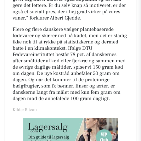
gøre det lettere. Er du selv knap så motiveret, er der
også et socialt pres, der i høj grad virker på vores
vaner,”
forklarer Albert Gjedde.
Flere og flere danskere vælger plantebaserede
fødevarer og skærer ned på kødet, men det er stadig
ikke nok til at rykke på statistikkerne og dermed
batte i en klimakontekst. Ifølge DTU
Fødevareinstituttet består 78 pct. af danskernes
aftensmåltider af kød eller fjerkræ og sammen med
de øvrige daglige måltider, spiser vi 150 gram kød
om dagen. De nye kostråd anbefaler 50 gram om
dagen. Og når det kommer til de proteinrige
bælgfrugter, som fx bønner, linser og ærter, er
danskerne langt fra målet med kun fem gram om
dagen mod de anbefalede 100 gram dagligt.
Kilde: Ritzau