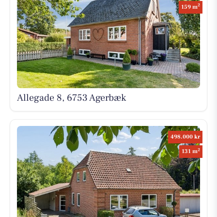
2
159 m
Allegade 8, 6753 Agerbæk
498.000 kr
2
131 m