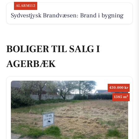
ALARM112
Sydvestjysk Brandvæsen: Brand i bygning
BOLIGER TIL SALG I
AGERBÆK
430.000 kr
2
1385 m