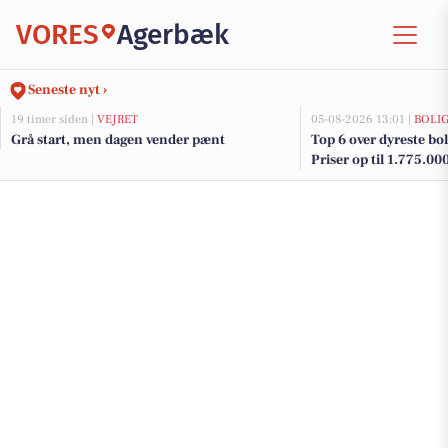
VORES
Agerbæk
Seneste nyt ›
19 timer siden |
VEJRET
05-08-2026 13:01 |
BOLI
Grå start, men dagen vender pænt
Top 6 over dyreste bol
Priser op til 1.775.00