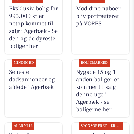
Eksklusiv bolig for
Mød dine naboer -
995.000 kr er
bliv portrætteret
netop kommet til
på VORES
salg i Agerbæk - Se
den og de dyreste
boliger her
MINDEORD
BOLIGMARKED
Seneste
Nygade 15 og 1
dødsannoncer og
anden boliger er
afdøde i Agerbæk
kommet til salg
denne uge i
Agerbæk - se
boligerne her.
ALARM112
SPONSORERET
ERHVERV