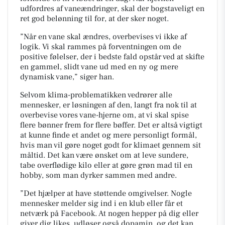
udfordres af vaneændringer, skal der bogstaveligt en
ret god belønning til for, at der sker noget.
”Når en vane skal ændres, overbevises vi ikke af
logik. Vi skal rammes på forventningen om de
positive følelser, der i bedste fald opstår ved at skifte
en gammel, slidt vane ud med en ny og mere
dynamisk vane,”
siger han.
Selvom klima-problematikken vedrører alle
mennesker, er løsningen af den, langt fra nok til at
overbevise vores vane-hjerne om, at vi skal spise
flere bønner frem for flere bøffer. Det er altså vigtigt
at kunne finde et andet og mere personligt formål,
hvis man vil gøre noget godt for klimaet gennem sit
måltid. Det kan være ønsket om at leve sundere,
tabe overflødige kilo eller at gøre grøn mad til en
hobby, som man dyrker sammen med andre.
”Det hjælper at have støttende omgivelser. Nogle
mennesker melder sig ind i en klub eller får et
netværk på Facebook. At nogen hepper på dig eller
giver dig likes, udløser også dopamin, og det kan