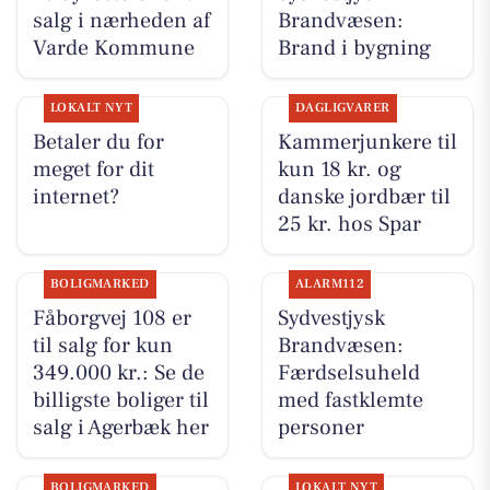
salg i nærheden af
Brandvæsen:
Varde Kommune
Brand i bygning
LOKALT NYT
DAGLIGVARER
Betaler du for
Kammerjunkere til
meget for dit
kun 18 kr. og
internet?
danske jordbær til
25 kr. hos Spar
BOLIGMARKED
ALARM112
Fåborgvej 108 er
Sydvestjysk
til salg for kun
Brandvæsen:
349.000 kr.: Se de
Færdselsuheld
billigste boliger til
med fastklemte
salg i Agerbæk her
personer
BOLIGMARKED
LOKALT NYT