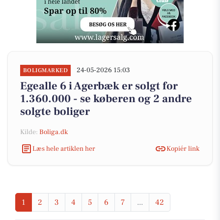
24-05-2026 15:03
BOLIGMARKED
Egealle 6 i Agerbæk er solgt for
1.360.000 - se køberen og 2 andre
solgte boliger
Kilde:
Boliga.dk
Læs hele artiklen her
Kopiér link
1
2
3
4
5
6
7
...
42