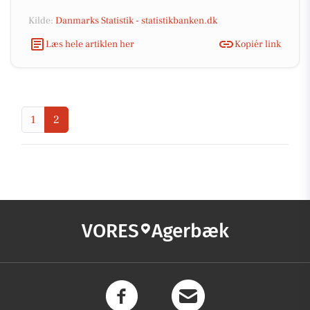
Kilde:
Danmarks Statistik - statistikbanken.dk
Læs hele artiklen her
Kopiér link
1
2
VORES
Agerbæk