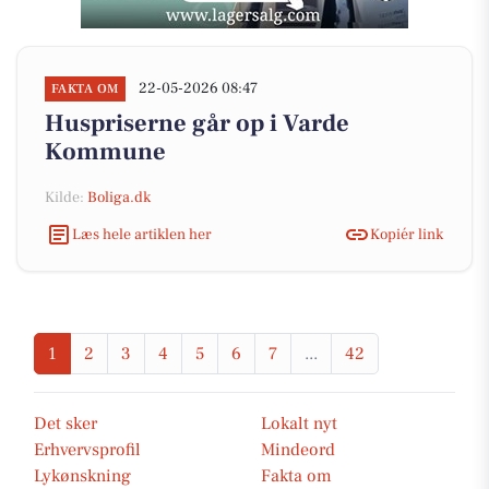
22-05-2026 08:47
FAKTA OM
Huspriserne går op i Varde
Kommune
Kilde:
Boliga.dk
Læs hele artiklen her
Kopiér link
1
2
3
4
5
6
7
...
42
Det sker
Lokalt nyt
Erhvervsprofil
Mindeord
Lykønskning
Fakta om