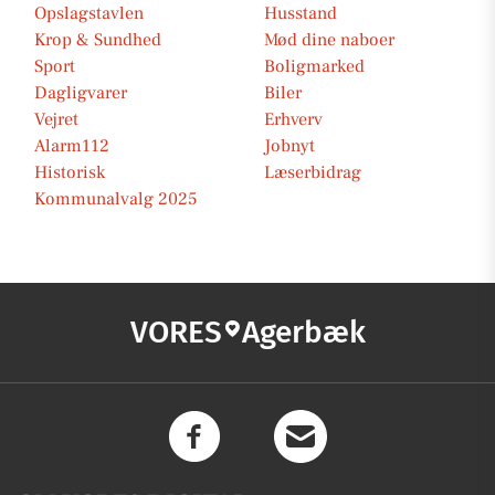
Opslagstavlen
Husstand
Krop & Sundhed
Mød dine naboer
Sport
Boligmarked
Dagligvarer
Biler
Vejret
Erhverv
Alarm112
Jobnyt
Historisk
Læserbidrag
Kommunalvalg 2025
VORES
Agerbæk