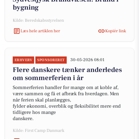
bygning
Kilde: Beredskabsstyrelsen
Læs hele artiklen her
Kopiér link
30-05-2026 08:01
ERHVERV
SPONSORERET
Flere danskere tænker anderledes
om sommerferien i år
Sommerferien handler for mange om at koble af,
være sammen og få et afbræk fra hverdagen. Men
når ferien skal planlægges,
fylder økonomi, overblik og fleksibilitet mere end
tidligere hos mange
danskere.
Kilde: First Camp Danmark