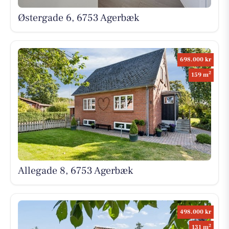
Østergade 6, 6753 Agerbæk
698.000 kr
2
159 m
Allegade 8, 6753 Agerbæk
498.000 kr
2
131 m