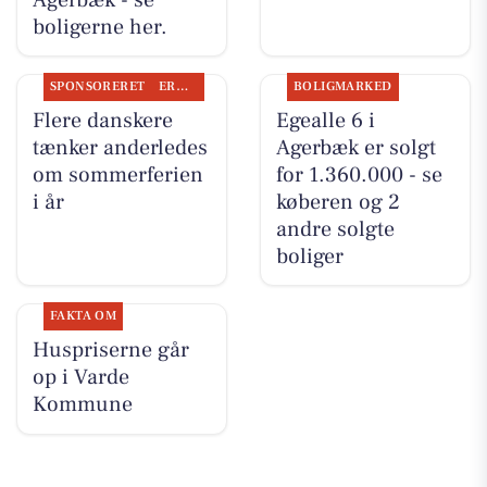
boligerne her.
SPONSORERET
ERHVERV
BOLIGMARKED
Flere danskere
Egealle 6 i
tænker anderledes
Agerbæk er solgt
om sommerferien
for 1.360.000 - se
i år
køberen og 2
andre solgte
boliger
FAKTA OM
Huspriserne går
op i Varde
Kommune