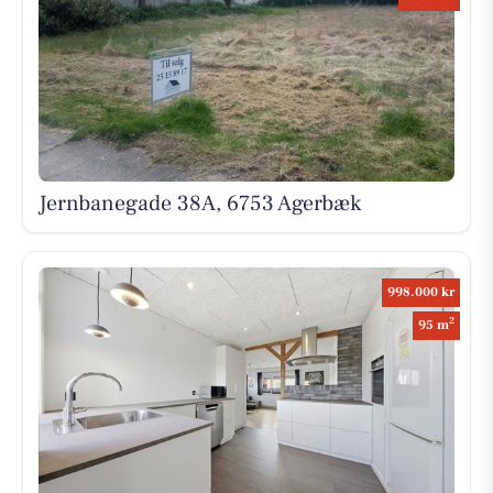
Jernbanegade 38A, 6753 Agerbæk
998.000 kr
2
95 m