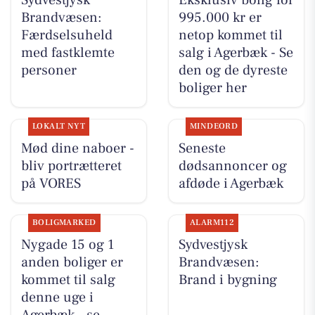
Sydvestjysk
Eksklusiv bolig for
Brandvæsen:
995.000 kr er
Færdselsuheld
netop kommet til
med fastklemte
salg i Agerbæk - Se
personer
den og de dyreste
boliger her
LOKALT NYT
MINDEORD
Mød dine naboer -
Seneste
bliv portrætteret
dødsannoncer og
på VORES
afdøde i Agerbæk
BOLIGMARKED
ALARM112
Nygade 15 og 1
Sydvestjysk
anden boliger er
Brandvæsen:
kommet til salg
Brand i bygning
denne uge i
Agerbæk - se