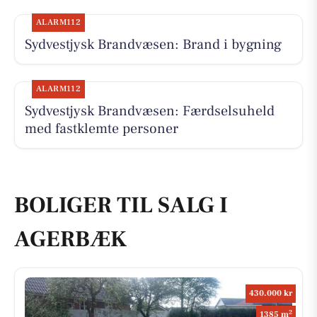
ALARM112
Sydvestjysk Brandvæsen: Brand i bygning
ALARM112
Sydvestjysk Brandvæsen: Færdselsuheld
med fastklemte personer
BOLIGER TIL SALG I
AGERBÆK
430.000 kr
2
1385 m