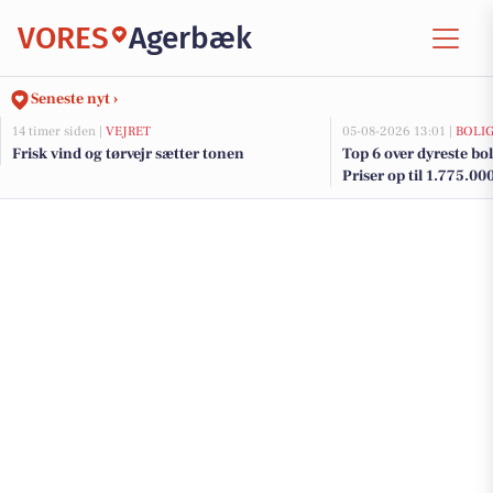
VORES
Agerbæk
Seneste nyt ›
14 timer siden |
VEJRET
05-08-2026 13:01 |
BOLI
Frisk vind og tørvejr sætter tonen
Top 6 over dyreste bol
Priser op til 1.775.00