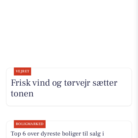
VEJRET
Frisk vind og tørvejr sætter
tonen
BOLIGMARKED
Top 6 over dyreste boliger til salg i